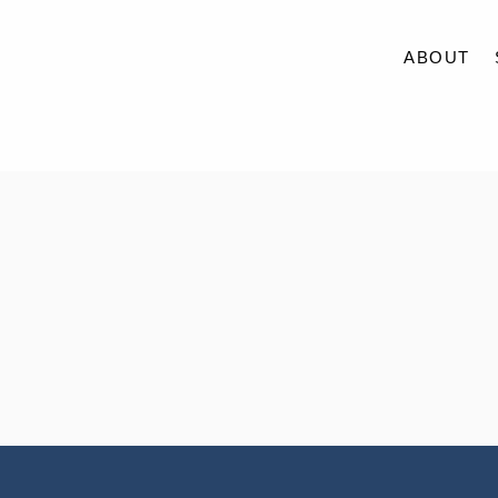
ABOUT
ABOUT
SERVICE
CASE
ACCESS
BLOG
CONTACT