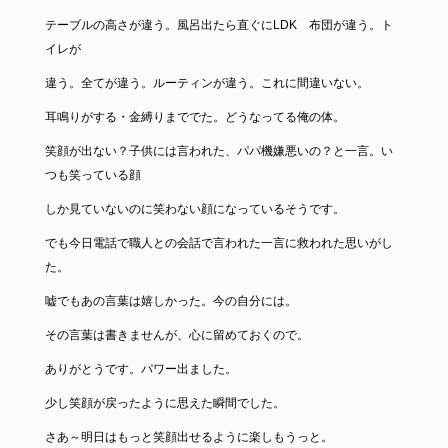
テーブルの高さが違う。風呂出たら直ぐにLDK 布団が違う。ト
イレが
違う。全てが違う。ルーティンが違う。これに間違いない。
耳鳴りがする・金縛りまででた。どうなってる俺の体。
笑顔が出ない？子供には言われた、パパ機嫌悪いの？と一言。い
つも笑っている顔
しか見ていないのに笑わない顔になっているそうです。
でも今日電話で職人との会話で言われた一言に救われた思いがし
た。
嘘でもあの言葉は嬉しかった。今の自分には。
その言葉は書きませんが、心に留めておくので。
ありがとうです。パワー出ました。
少し笑顔が戻ったように思えた瞬間でした。
さあ～明日はもっと笑顔出せるように楽しもうっと。