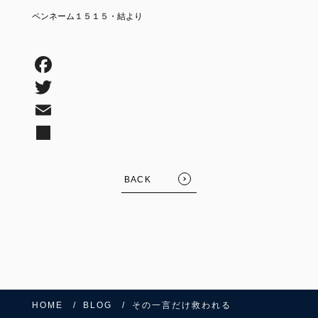
ペンネーム１５１５・結より
BACK
HOME
BLOG
その一言だけ救われる