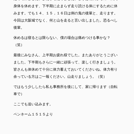
身体を休めます、下半期に止まらず走り読ける体にするために休
みます。でも１４、１５，１６日は例の鬼の後輩と、走ります。
今回は大阪城でなく、何と山を走ると言い出しました。恐るべし
後輩。
休めるは寝るとは限らない、僕の場合は痛めつける事かな？
（笑）
最後にみなさん、上半期お疲れ様でした。またありがとうござい
ました。下半期もさらに一緒に頑張って、楽しく行きましょう。
皆さんも体休めて十分に体力蓄えておいてくださいね。体力有り
余っている方はご一報ください。山走りましょう。（笑）
ではもう少ししたら私も事務所を後にして、家に帰ります（自転
車で）
ここでも追い込みます。
ペンネーム１５１５より