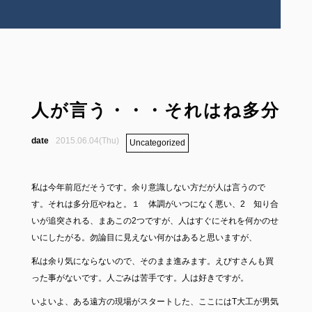
人が言う・・・それはね多分
2015.06.04(Thu)
Uncategorized
私は今年前厄だそうです。余り意識しない方だが人は言うので
す。それは多分厄やねと。１ 体調がいつになく悪い、2 知り合
いが追突される、まあこの2つですが、人はすぐにそれを何かのせ
いにしたがる。勿論目に見えない何かはあると思いますが、
私は余り気にならないので、そのまま進みます。えびすさんも買
った事がないです。人ごみは苦手です。人は好きですが。
いよいよ、ある遠方の現場がスタートした、ここにはT大工が男気