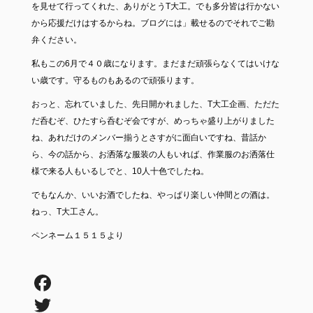
を見せて行ってくれた、ありがとうT大工。でも多分皆は行かない
から応援だけはするからね。ブログには」載せるのでそれでご勘
弁ください。
私もこの6月で４０歳になります。まだまだ頑張らなくてはいけな
い歳です。守るものもあるので頑張ります。
おっと、忘れていました、先日開かれました、T大工企画、ただた
だ呑むぞ、ひたすら呑むぞ会ですが、めっちゃ盛り上がりました
ね、あれだけのメンバー揃うとさすがに面白いですね、昔話か
ら、今の話から、お洒落な服装の人もいれば、作業服のお洒落仕
様で来る人もいるしでと、10人十色でしたね。
でもなんか、いいお酒でしたね、やっぱり楽しい仲間との酒は。
ねっ、T大工さん。
ペンネーム１５１５より