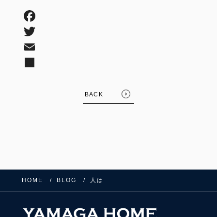
BACK
HOME
BLOG
人は