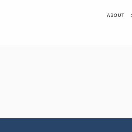
ABOUT
ABOUT
SERVICE
CASE
ACCESS
BLOG
CONTACT