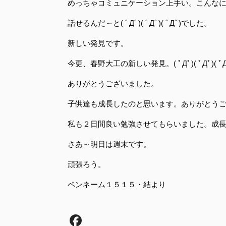
めっちゃコミュニケーション上手い。こんな
話せるんだ～と( ﾟДﾟ)( ﾟДﾟ)( ﾟДﾟ)でした。
新しい発見です。
今更、春野大工の新しい発見。( ﾟДﾟ)( ﾟДﾟ)( ﾟД
ありがとうございました。
子供達も成長したのと思います。ありがとう
私も２日間良い勉強させてもらいました。成
さあ～明日は週末です。
頑張ろう。
ペンネーム１５１５・結より