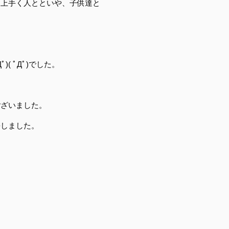
に上手く人とといや、子供達と
ﾟ)( ﾟДﾟ)でした。
ございました。
長しました。