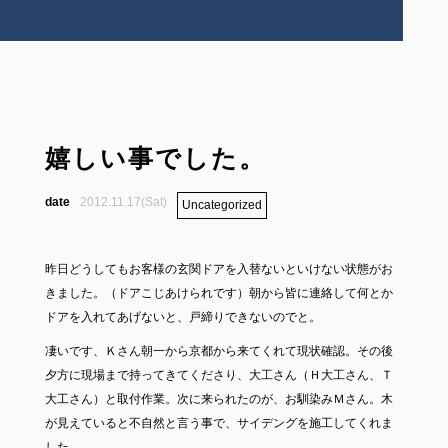
嬉しい事でした。
2012.11.17(Sat)
Uncategorized
昨日どうしてもお客様の玄関ドアを入替ないといけない状態がお
きました。（ドアこじあけられです）朝から皆に連絡して何とか
ドアを入れてあげないと、戸締りできないのでと。
凄いです、Ｋさん朝一から京都から来てくれて現状確認。その後
夕方に現場まで持ってきてくださり、大工さん（Ｈ大工さん、Ｔ
大工さん）と取付作業。次に来られたのが、お馴染みＭさん。木
が見えていると不自然と言う事で、サイデングを施工してくれま
した。