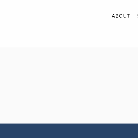
ABOUT
ABOUT
SERVICE
CASE
ACCESS
BLOG
CONTACT