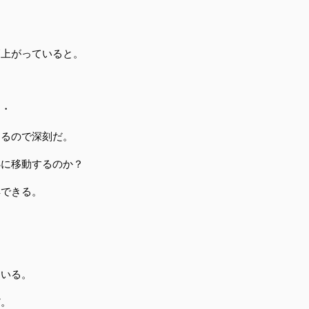
高上がっていると。
・・
なるので深刻だ。
処に移動するのか？
解できる。
ている。
だ。