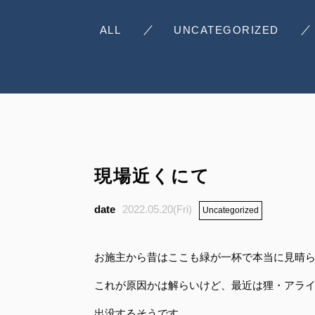
ALL
UNCATEGORIZED
現場近くにて
2022.05.20(Fri)
Uncategorized
お施主から昔はここも緑が一杯で本当に見晴
これが原因かは解らいけど、最近は狸・アラ
出没するそうです。