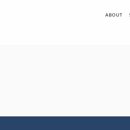
ABOUT
ABOUT
SERVICE
CASE
ACCESS
BLOG
CONTACT