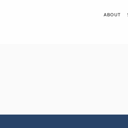
ABOUT
ABOUT
SERVICE
CASE
ACCESS
BLOG
CONTACT