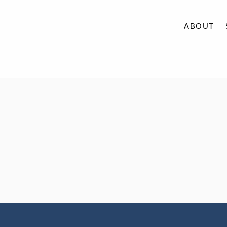
ABOUT
ABOUT
SERVICE
CASE
ACCESS
BLOG
CONTACT