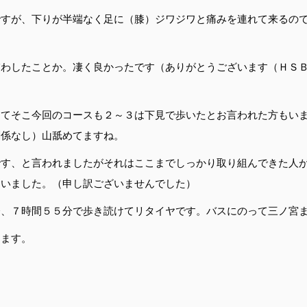
ですが、下りが半端なく足に（膝）ジワジワと痛みを連れて来るの
交わしたことか。凄く良かったです（ありがとうございます（ＨＳ
してそこ今回のコースも２～３は下見で歩いたとお言われた方もい
関係なし）山舐めてますね。
です、と言われましたがそれはここまでしっかり取り組んできた人
もいました。（申し訳ございませんでした）
会、７時間５５分で歩き読けてリタイヤです。バスにのって三ノ宮
します。