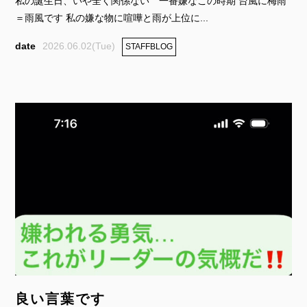
私の誕生日、いや全く関係ない 一番嫌なこの時期 台風に梅雨
＝雨風です 私の嫌な物に喧嘩と雨が上位に...
2026.06.02(Tue)
STAFFBLOG
良い言葉です