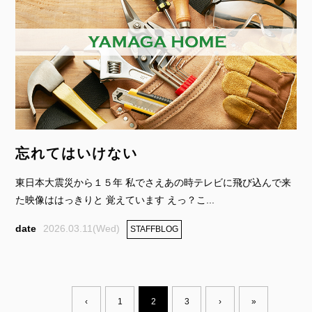
忘れてはいけない
東日本大震災から１５年 私でさえあの時テレビに飛び込んで来
た映像ははっきりと 覚えています えっ？こ...
2026.03.11(Wed)
STAFFBLOG
‹
1
2
3
›
»